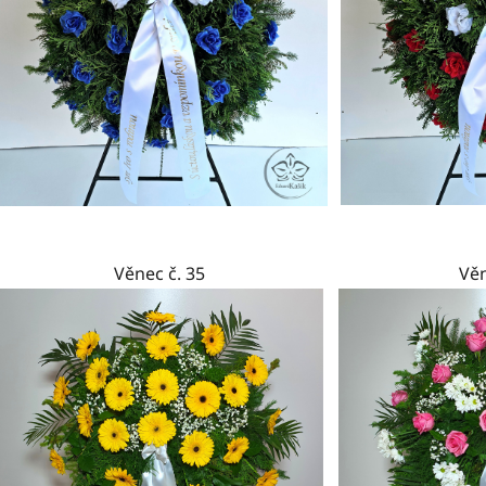
Věnec č. 35
Věn