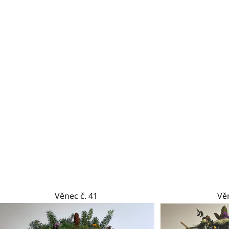
Věnec č. 41
Věn