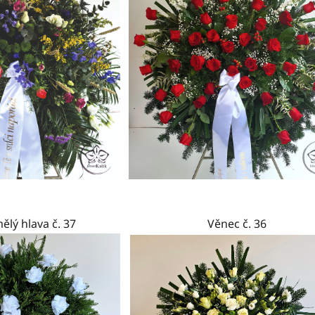
lý hlava č. 37
Věnec č. 36