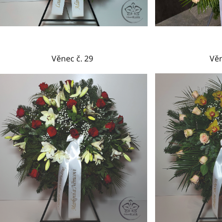
Věnec č. 29
Věn