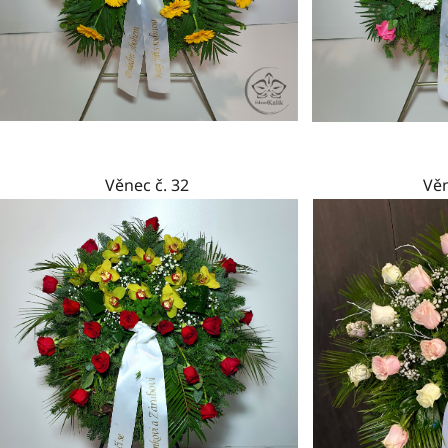
Věnec č. 32
Věn