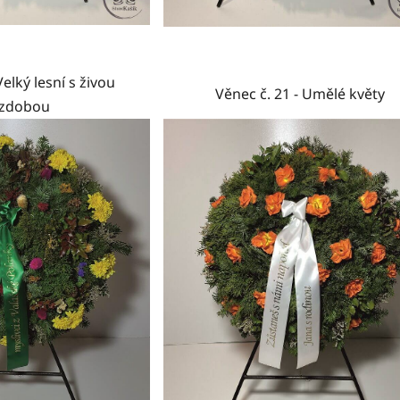
elký lesní s živou
Věnec č. 21 - Umělé květy
ízdobou