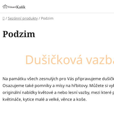
Přejít
na
obsah
Domů
/
Sezónní produkty
/
Podzim
Podzim
Dušičková vazb
Na památku všech zesnulých pro Vás připravujeme dušič
Osazujeme také pomníky a mísy na hřbitovy. Můžete si vyb
originální nabídky květové a nebo lesní vazby, mezi které pa
květináče, kytice malé a velké, věnce a koše.