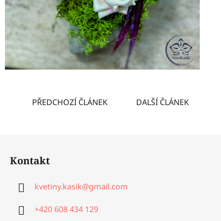
PŘEDCHOZÍ ČLÁNEK
DALŠÍ ČLÁNEK
Z
á
Kontakt
p
a
kvetiny.kasik
@
gmail.com
t
í
+420 608 434 129