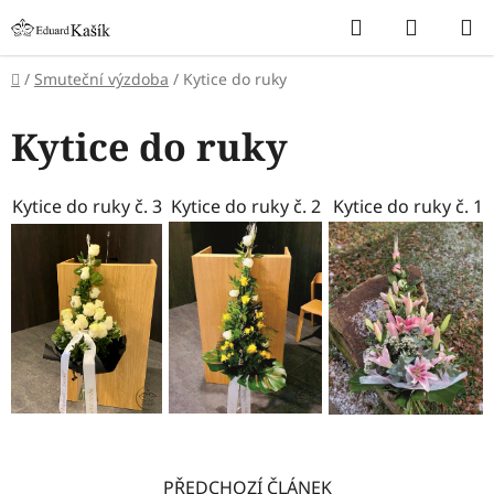
Přejít
Hledat
NÁKUP
na
KOŠÍK
obsah
Domů
/
Smuteční výzdoba
/
Kytice do ruky
Kytice do ruky
Kytice do ruky č. 3
Kytice do ruky č. 2
Kytice do ruky č. 1
PŘEDCHOZÍ ČLÁNEK