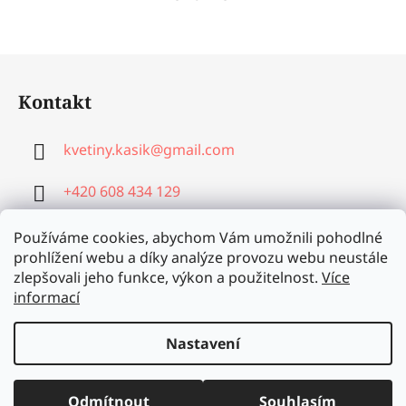
Z
á
Kontakt
p
a
kvetiny.kasik
@
gmail.com
t
í
+420 608 434 129
+420 776 202 183
Používáme cookies, abychom Vám umožnili pohodlné
prohlížení webu a díky analýze provozu webu neustále
zlepšovali jeho funkce, výkon a použitelnost.
Více
informací
Nastavení
Vytvořil Shoptet
Odmítnout
Souhlasím