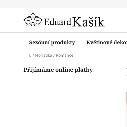
Přejít
na
obsah
Sezónní produkty
Květinové deko
Domů
/
Floristika
/
Romance
P
K
Přijímáme online platby
Přeskočit
o
a
kategorie
s
t
t
e
r
g
a
o
r
n
i
n
e
í