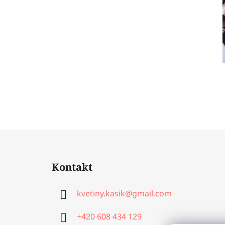
Z
á
Kontakt
p
a
kvetiny.kasik
@
gmail.com
t
í
+420 608 434 129