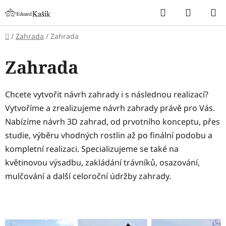
Přejít
Hledat
NÁKUP
na
KOŠÍK
obsah
Domů
/
Zahrada
/
Zahrada
Zahrada
Chcete vytvořit návrh zahrady i s následnou realizací?
Vytvoříme a zrealizujeme návrh zahrady právě pro Vás.
Nabízíme návrh 3D zahrad, od prvotního konceptu, přes
studie, výběru vhodných rostlin až po finální podobu a
kompletní realizaci. Specializujeme se také na
květinovou výsadbu, zakládání trávníků, osazování,
mulčování a další celoroční údržby zahrady.