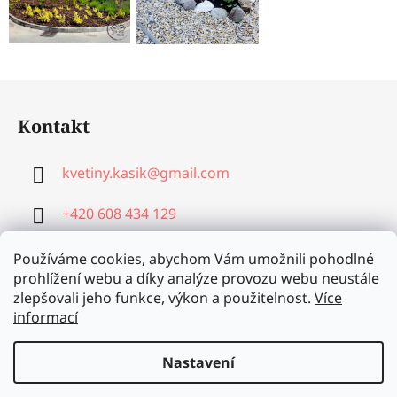
Z
á
Kontakt
p
a
kvetiny.kasik
@
gmail.com
t
í
+420 608 434 129
+420 776 202 183
Používáme cookies, abychom Vám umožnili pohodlné
prohlížení webu a díky analýze provozu webu neustále
zlepšovali jeho funkce, výkon a použitelnost.
Více
informací
Nastavení